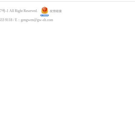
7号-1
All Right Reserved.
友情链接
 9118 / E：gengwen@gw-sh.com