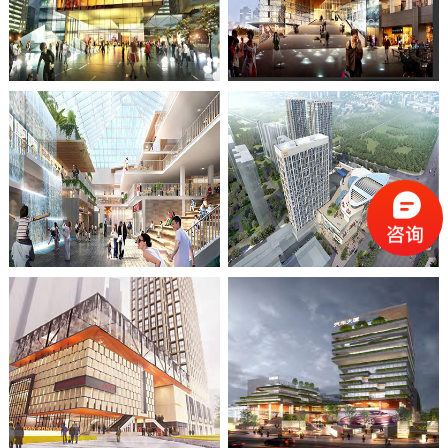
宝岛又一村
慧聚广场
商业改造
商业改造
武汉华润长丰乡项目
海尔智慧广场
商业改造
商业改造
石家庄万象城改造
日照万象汇
商业改造
商业改造