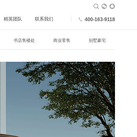
精英团队
联系我们
400-163-9118
书店售楼处
商业零售
别墅豪宅